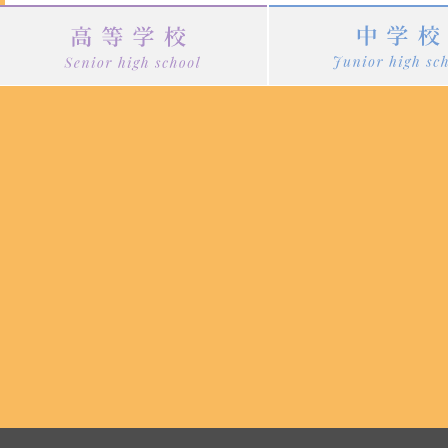
ジ
送
り