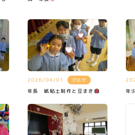
2026/04/01
20
ブログ
年長 紙粘土制作と豆まき
年