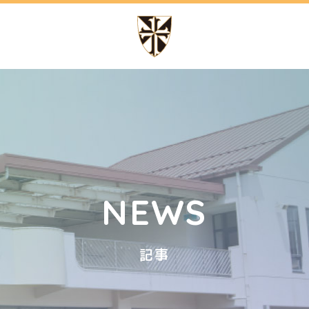
の特色
幼稚園での生活
テッソーリ教育
1日の流れ
講師によるカリキュラム
年間行事
NEWS
記事
ッフ日記
サイトマップ
アクセス
スクールバス