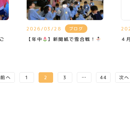
2026/03/28
20
ブログ
ご
【年中
】新聞紙で雪合戦！
４
前へ
1
2
3
…
44
次へ