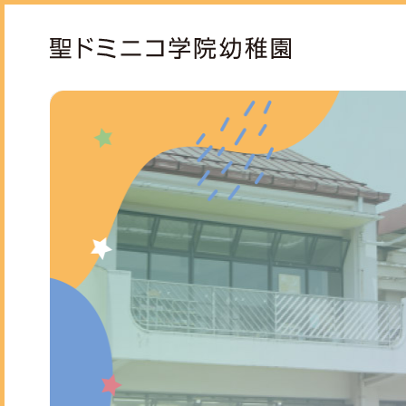
ドミニコの魅力
保育
園長ごあいさつ
モン
教育方針と沿革
専門
お知らせ
スタ