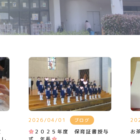
2026/04/01
20
ブログ
教室
２０２５年度 保育証書授与
お
まし
式 年長