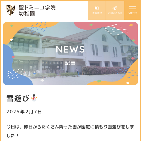
ドミニコの魅力
NEWS
園長ごあいさつ
保育の特色
記事
教育方針と沿革
モンテッソーリ教育
幼稚園での生活
専門講師によるカリキュラム
1日の流れ
入園案内
雪遊び
年間行事
入園説明会・イベント
2025年2月7日
お知らせ
園児募集要項
スタッフ日記
今日は、昨日からたくさん降った雪が園庭に積もり雪遊びをしま
サイトマップ
アクセス
した！
未就園児体験教室
スクールバス
個人情報保護方針