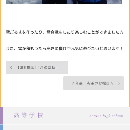
雪だるまを作ったり、雪合戦をしたり楽しむことができました☆
また、雪が積もったら寒さに負けず元気に遊びたいと思います！
投
【満3歳児】1月の活動
稿
ナ
☆年長 お茶のお稽古☆
ビ
ゲ
ー
シ
ョ