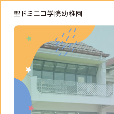
ドミニコの魅力
保育
園長ごあいさつ
モン
教育方針と沿革
専門
お知らせ
スタ