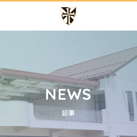
の特色
幼稚園での生活
テッソーリ教育
1日の流れ
講師によるカリキュラム
年間行事
NEWS
記事
ッフ日記
サイトマップ
アクセス
スクールバス