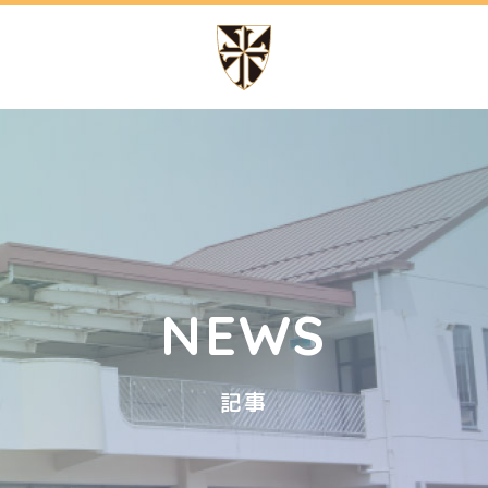
の特色
幼稚園での生活
テッソーリ教育
1日の流れ
講師によるカリキュラム
年間行事
NEWS
記事
ッフ日記
サイトマップ
アクセス
スクールバス