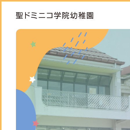
ドミニコの魅力
保育
園長ごあいさつ
モン
教育方針と沿革
専門
お知らせ
スタ