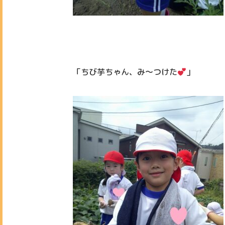
「ちび芋ちゃん、み～つけた
」