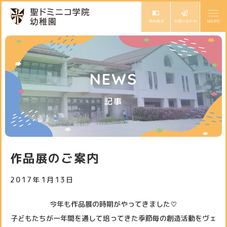
ドミニコの魅力
NEWS
園長ごあいさつ
保育の特色
記事
教育方針と沿革
モンテッソーリ教育
幼稚園での生活
専門講師によるカリキュラム
1日の流れ
入園案内
作品展のご案内
年間行事
入園説明会・イベント
2017年1月13日
お知らせ
園児募集要項
スタッフ日記
今年も作品展の時期がやってきました♡
サイトマップ
アクセス
子どもたちが一年間を通して培ってきた季節毎の創造活動をヴェ
未就園児体験教室
スクールバス
個人情報保護方針