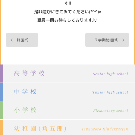
す!!
是非遊びにきてみてください(*^^)v
職員一同お待ちしております♪♪
投
終園式
３学期始園式
稿
ナ
ビ
ゲ
ー
シ
ョ
ン