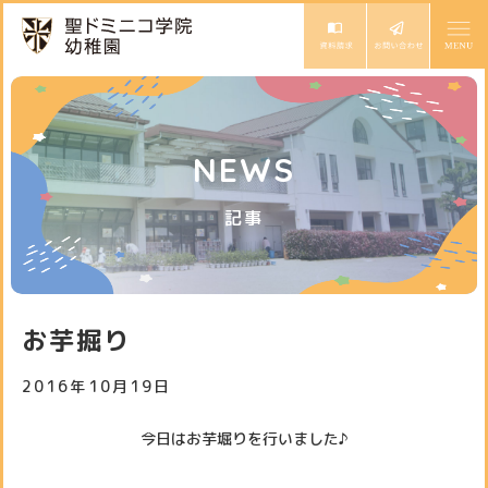
ドミニコの魅力
NEWS
園長ごあいさつ
保育の特色
記事
教育方針と沿革
モンテッソーリ教育
幼稚園での生活
専門講師によるカリキュラム
1日の流れ
入園案内
お芋掘り
年間行事
入園説明会・イベント
2016年10月19日
お知らせ
園児募集要項
スタッフ日記
今日はお芋堀りを行いました♪
サイトマップ
アクセス
未就園児体験教室
スクールバス
個人情報保護方針