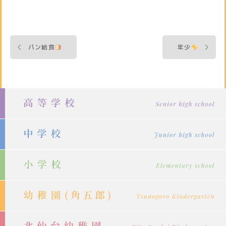
投
パン給食
年少
稿
ナ
ビ
ゲ
ー
シ
ョ
ン