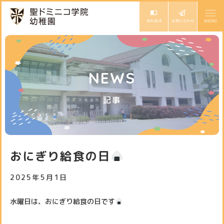
ドミニコの魅力
NEWS
園長ごあいさつ
保育の特色
記事
教育方針と沿革
モンテッソーリ教育
幼稚園での生活
専門講師によるカリキュラム
1日の流れ
入園案内
おにぎり給食の日
年間行事
入園説明会・イベント
2025年5月1日
お知らせ
園児募集要項
スタッフ日記
水曜日は、おにぎり給食の日です
サイトマップ
アクセス
未就園児体験教室
スクールバス
個人情報保護方針