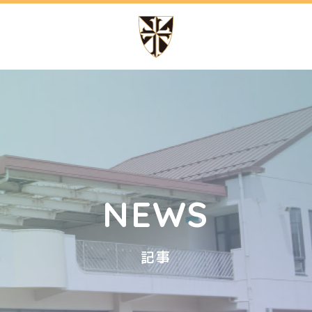
の特色
幼稚園での生活
テッソーリ教育
1日の流れ
講師によるカリキュラム
年間行事
NEWS
記事
ッフ日記
サイトマップ
アクセス
スクールバス