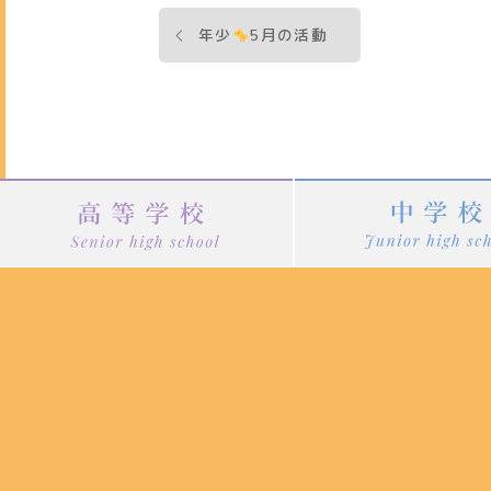
投
年少
5月の活動
稿
ナ
ビ
ゲ
ー
シ
ョ
ン