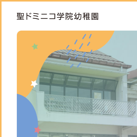
ドミニコの魅力
保育
園長ごあいさつ
モン
教育方針と沿革
専門
お知らせ
スタ